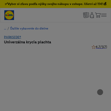
✅Vyber si zľavu podľa výšky svojho nákupu v eshope. Ušetri až 15€!💰
/
Ďalšie vybavenie do dielne
PARKSIDE®
Univerzálna krycia plachta
4.7/5
(7)
4.7 z 5 hviez