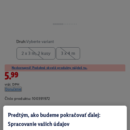
Druh:
Vyberte variant
2 x 3 m, 2 kusy
3 x 4 m
Nedostupné! Podobné skvelé produkty nájdeš tu.
5.99
vrát. DPH
Doručenie
Číslo produktu:
100391972
Predtým, ako budeme pokračovať ďalej:
O produkte
Spracovanie vašich údajov