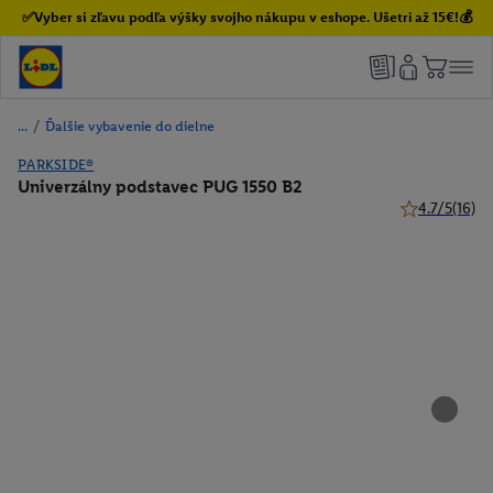
✅Vyber si zľavu podľa výšky svojho nákupu v eshope. Ušetri až 15€!💰
/
Ďalšie vybavenie do dielne
PARKSIDE®
Univerzálny podstavec PUG 1550 B2
4.7/5
(16)
4.7 z 5 hviezd