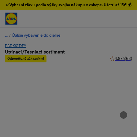
✅Vyber si zľavu podľa výšky svojho nákupu v eshope. Ušetri až 15€!💰
/
Ďalšie vybavenie do dielne
PARKSIDE®
Upínací/Tesniaci sortiment
4.8/5
(68)
Odporúčané zákazníkmi
4.8 z 5 hviezdi