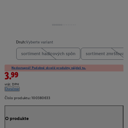
Druh:
Vyberte variant
sortiment hadicových spôn
sortiment zmršťovací
Nedostupné! Podobné skvelé produkty nájdeš tu.
3.99
vrát. DPH
Doručenie
Číslo produktu:
100380633
O produkte