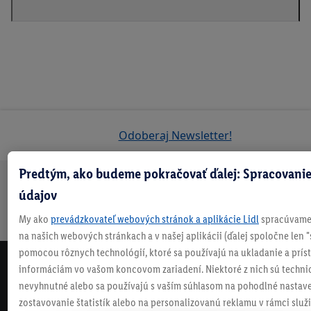
Odoberaj Newsletter!
Predtým, ako budeme pokračovať ďalej: Spracovanie
údajov
Doprava
30 dní na
Vrátenie
Každý
Bezpečný nákup
zadarmo
vrátenie
zadarmo
týždeň
My ako
prevádzkovateľ webových stránok a aplikácie Lidl
spracúvame 
nad 70 €¹
niečo nové
na našich webových stránkach a v našej aplikácii (ďalej spoločne len "
pomocou rôznych technológií, ktoré sa používajú na ukladanie a prís
informáciám vo vašom koncovom zariadení. Niektoré z nich sú techni
NEWSLETTER
nevyhnutné alebo sa používajú s vaším súhlasom na pohodlné nastave
NEZMEŠKAJ NAŠE AKCIE!
zostavovanie štatistík alebo na personalizovanú reklamu v rámci služi
ODOBERAJ NÁŠ NEWSLETTER