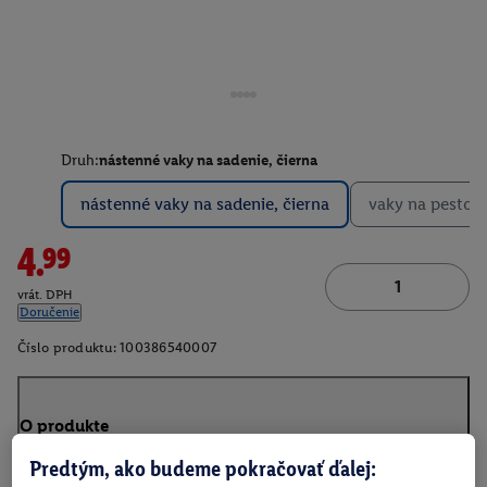
Druh:
nástenné vaky na sadenie, čierna
nástenné vaky na sadenie, čierna
vaky na pestov
4.99
vrát. DPH
Doručenie
Číslo produktu:
100386540007
O produkte
Predtým, ako budeme pokračovať ďalej: