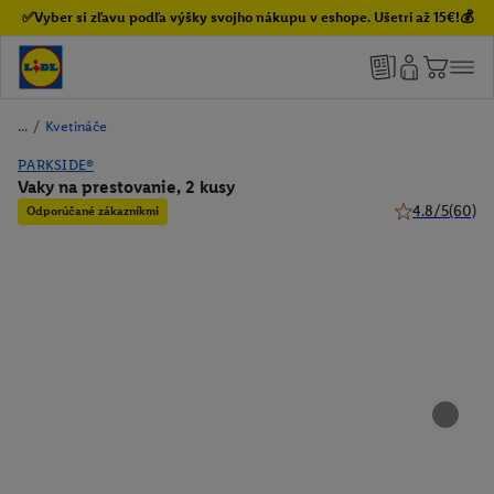
✅Vyber si zľavu podľa výšky svojho nákupu v eshope. Ušetri až 15€!💰
/
Kvetináče
PARKSIDE®
Vaky na prestovanie, 2 kusy
4.8/5
(60)
Odporúčané zákazníkmi
4.8 z 5 hviezdi