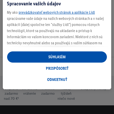
Spracovanie vašich údajov
My ako
prevádzkovateľ webových stránok a aplikácie Lidl
Podrobnosti o bezpečnosti produktu
spracúvame vaše údaje na našich webových stránkach a v našej
aplikácii (ďalej spoločne len "služby Lidl") pomocou rôznych
technológií, ktoré sa používajú na ukladanie a prístup k
informáciám vo vašom koncovom zariadení. Niektoré z nich sú
technicky nevyhnutné alebo sa používajú s vaším súhlasom na
pohodlné nastavenie, na zostavovanie štatistík alebo na
personalizovanú reklamu v rámci služieb Lidl aj mimo nich. Ak
SÚHLASÍM
ste účastníkom programu Lidl Plus, na tieto účely sa spracúvajú
Odoberaj Newsletter!
aj údaje z vášho nákupného správania v obchode.
PRISPÔSOBIŤ
Ak tu udelíte svoj súhlas na účely personalizovanej reklamy a
následne si vytvoríte účet Lidl Plus alebo sa prihlásite do svojho
ODMIETNUŤ
existujúceho účtu Lidl Plus, my a náš partner Criteo S.A. môžeme
Doprava
30 dní na
Vrátenie
Každý
Bezpečný nákup
tiež vytvoriť špeciálny online identifikátor z e-mailovej adresy,
zadarmo
vrátenie
zadarmo
týždeň
ktorú tam uvediete, aby sme vás mohli rozpoznať v službách
nad 70 €¹
niečo nové
prevádzkovaných tretími stranami a zobrazovať vám
personalizovanú reklamu. Na tento účel môže byť vaša