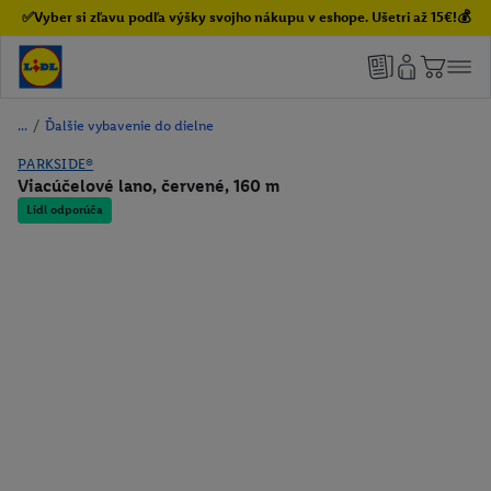
✅Vyber si zľavu podľa výšky svojho nákupu v eshope. Ušetri až 15€!💰
/
Ďalšie vybavenie do dielne
PARKSIDE®
Viacúčelové lano, červené, 160 m
Lidl odporúča