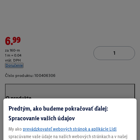
6.99
za 160-m
1 m = 0.04
vrát. DPH
Doručenie
Číslo produktu:
100406306
O produkte
Predtým, ako budeme pokračovať ďalej:
Spracovanie vašich údajov
My ako
prevádzkovateľ webových stránok a aplikácie Lidl
spracúvame vaše údaje na našich webových stránkach a v našej