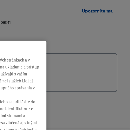
Upozornite ma
406341
ch stránkach a v
 na ukladanie a prístup
užívajú s vaším
mci služieb Lidl aj
ákupného správania v
lebo sa prihlásite do
ne identifikátor z e-
tími stranami a
sa zlúčená aj s inými
reklamy v súvislosti s