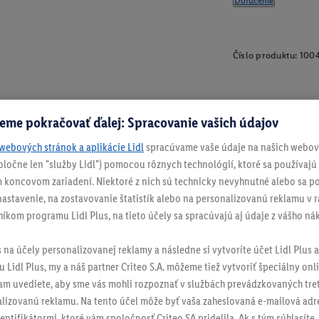
Doručenie
Číslo produktu:
100
eme pokračovať ďalej: Spracovanie vašich údajov
webových stránok a aplikácie Lidl
spracúvame vaše údaje na našich webový
spoločne len "služby Lidl") pomocou rôznych technológií, ktoré sa používajú
 koncovom zariadení. Niektoré z nich sú technicky nevyhnutné alebo sa po
stavenie, na zostavovanie štatistík alebo na personalizovanú reklamu v rá
níkom programu Lidl Plus, na tieto účely sa spracúvajú aj údaje z vášho n
s na účely personalizovanej reklamy a následne si vytvoríte účet Lidl Plus a
 Lidl Plus, my a náš partner Criteo S.A. môžeme tiež vytvoriť špeciálny onli
tam uvediete, aby sme vás mohli rozpoznať v službách prevádzkovaných tre
izovanú reklamu. Na tento účel môže byť vaša zaheslovaná e-mailová adre
entifikátormi, ktoré vám spoločnosť Criteo SA pridelila. Ak s tým súhlasíte, 