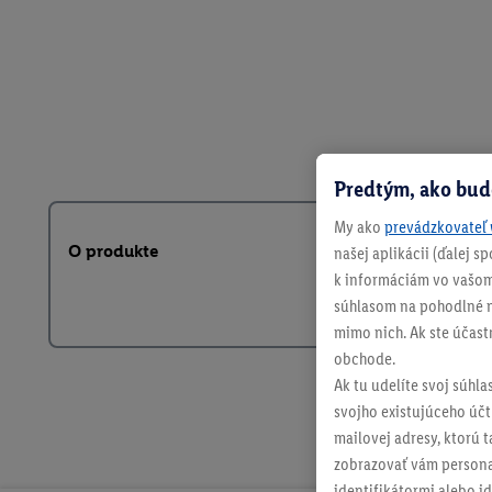
Predtým, ako bud
My ako
prevádzkovateľ 
O produkte
našej aplikácii (ďalej 
k informáciám vo vašom
súhlasom na pohodlné na
mimo nich. Ak ste účast
obchode.
Ak tu udelíte svoj súhla
svojho existujúceho účtu
mailovej adresy, ktorú 
zobrazovať vám personal
identifikátormi alebo id