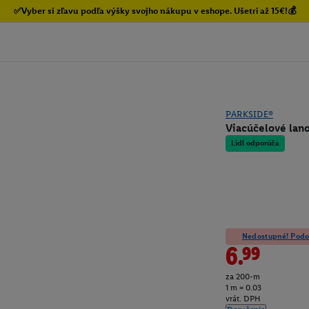
✅Vyber si zľavu podľa výšky svojho nákupu v eshope. Ušetri až 15€!💰
PARKSIDE®
Viacúčelové lano
Lidl odporúča
Nedostupné! Podob
6.99
za 200-m
1 m = 0.03
vrát. DPH