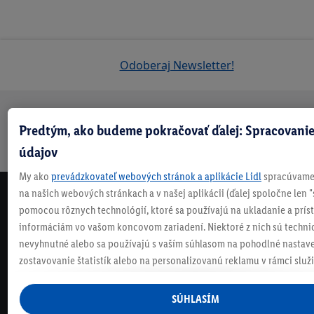
Odoberaj Newsletter!
Doprava
30 dní na
Vrátenie
Každý
Bezpečný nákup
Predtým, ako budeme pokračovať ďalej: Spracovanie
zadarmo
vrátenie
zadarmo
týždeň
údajov
nad 70 €¹
niečo nové
My ako
prevádzkovateľ webových stránok a aplikácie Lidl
spracúvame 
na našich webových stránkach a v našej aplikácii (ďalej spoločne len "
NEWSLETTER
pomocou rôznych technológií, ktoré sa používajú na ukladanie a prís
NEZMEŠKAJ NAŠE AKCIE!
informáciám vo vašom koncovom zariadení. Niektoré z nich sú techni
ODOBERAJ NÁŠ NEWSLETTER
nevyhnutné alebo sa používajú s vaším súhlasom na pohodlné nastave
zostavovanie štatistík alebo na personalizovanú reklamu v rámci služi
mimo nich. Ak ste účastníkom programu Lidl Plus, na tieto účely sa sp
KONTAKTUJ NÁS
údaje z vášho nákupného správania v obchode.
SÚHLASÍM
Ak tu udelíte svoj súhlas na účely personalizovanej reklamy a následne