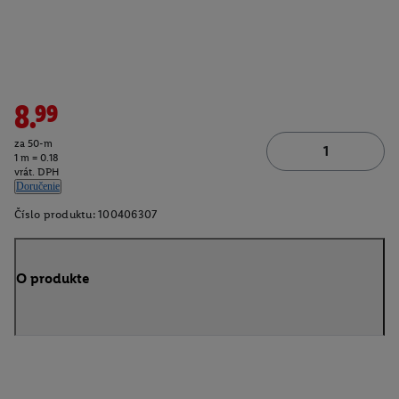
8.99
za 50-m
1 m = 0.18
vrát. DPH
Doručenie
Číslo produktu:
100406307
O produkte