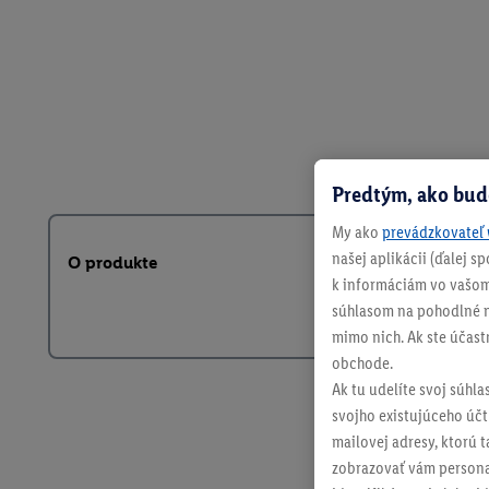
Predtým, ako bud
My ako
prevádzkovateľ 
našej aplikácii (ďalej 
O produkte
k informáciám vo vašom
súhlasom na pohodlné na
mimo nich. Ak ste účast
obchode.
Ak tu udelíte svoj súhla
svojho existujúceho účtu
mailovej adresy, ktorú 
zobrazovať vám personal