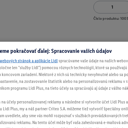
Číslo produktu:
100
eme pokračovať ďalej: Spracovanie vašich údajov
webových stránok a aplikácie Lidl
spracúvame vaše údaje na našich webový
spoločne len "služby Lidl") pomocou rôznych technológií, ktoré sa používajú
 koncovom zariadení. Niektoré z nich sú technicky nevyhnutné alebo sa po
stavenie, na zostavovanie štatistík alebo na personalizovanú reklamu v rá
níkom programu Lidl Plus, na tieto účely sa spracúvajú aj údaje z vášho n
s na účely personalizovanej reklamy a následne si vytvoríte účet Lidl Plus a
 Lidl Plus, my a náš partner Criteo S.A. môžeme tiež vytvoriť špeciálny onli
tam uvediete, aby sme vás mohli rozpoznať v službách prevádzkovaných tre
izovanú reklamu. Na tento účel môže byť vaša zaheslovaná e-mailová adre