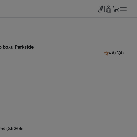
o boxu Parkside
4.8/5
(4)
4.8 z 5 hviezdičie
sledných 30 dní