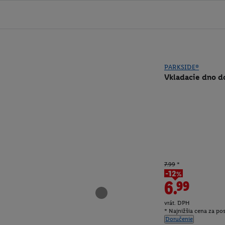
PARKSIDE®
Vkladacie dno d
7.99
*
-12%
6.99
vrát. DPH
* Najnižšia cena za po
Doručenie