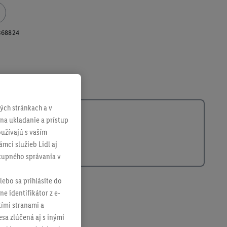
368824
ch stránkach a v
 na ukladanie a prístup
užívajú s vaším
mci služieb Lidl aj
ákupného správania v
lebo sa prihlásite do
ne identifikátor z e-
tími stranami a
sa zlúčená aj s inými