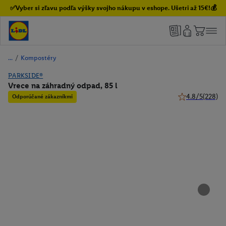
✅Vyber si zľavu podľa výšky svojho nákupu v eshope. Ušetri až 15€!💰
/
Kompostéry
PARKSIDE®
Vrece na záhradný odpad, 85 l
4.8/5
(228)
Odporúčané zákazníkmi
4.8 z 5 hviezdič