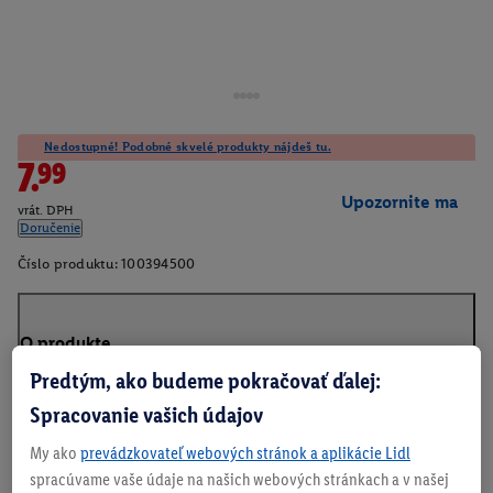
Nedostupné! Podobné skvelé produkty nájdeš tu.
7.99
Upozornite ma
vrát. DPH
Doručenie
Číslo produktu:
100394500
O produkte
Predtým, ako budeme pokračovať ďalej:
Spracovanie vašich údajov
My ako
prevádzkovateľ webových stránok a aplikácie Lidl
spracúvame vaše údaje na našich webových stránkach a v našej