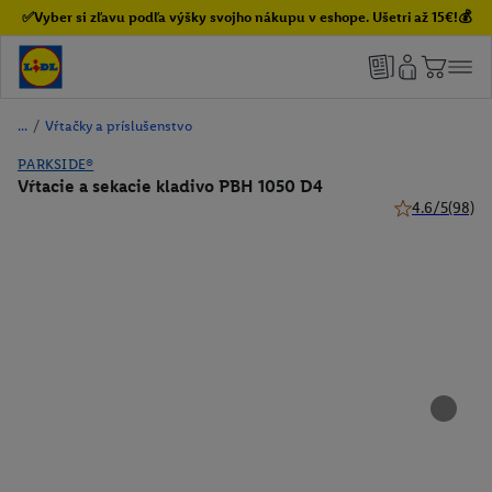
✅Vyber si zľavu podľa výšky svojho nákupu v eshope. Ušetri až 15€!💰
/
Vŕtačky a príslušenstvo
PARKSIDE®
Vŕtacie a sekacie kladivo PBH 1050 D4
4.6/5
(98)
4.6 z 5 hviezdi