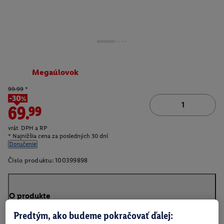
Megaúlovok
99.99
*
-30%
69.99
vrát. DPH a RP
* Najnižšia cena za posledných 30 dní
Doručenie
Číslo produktu:
100399898
O produkte
Predtým, ako budeme pokračovať ďalej: