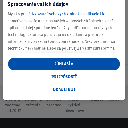
Spracovanie vašich údajov
My ako
prevádzkovateľ webových stránok a aplikácie Lidl
Na stiahnutie
spracúvame vaše údaje na našich webových stránkach a v našej
aplikácii (ďalej spoločne len "služby Lidl") pomocou rôznych
technológií, ktoré sa používajú na ukladanie a prístup k
informáciám vo vašom koncovom zariadení. Niektoré z nich sú
technicky nevyhnutné alebo sa používajú s vaším súhlasom na
pohodlné nastavenie, na zostavovanie štatistík alebo na
personalizovanú reklamu v rámci služieb Lidl aj mimo nich. Ak
SÚHLASÍM
ste účastníkom programu Lidl Plus, na tieto účely sa spracúvajú
Odoberaj Newsletter!
aj údaje z vášho nákupného správania v obchode.
PRISPÔSOBIŤ
Ak tu udelíte svoj súhlas na účely personalizovanej reklamy a
následne si vytvoríte účet Lidl Plus alebo sa prihlásite do svojho
ODMIETNUŤ
existujúceho účtu Lidl Plus, my a náš partner Criteo S.A. môžeme
Doprava
30 dní na
Vrátenie
Každý
Bezpečný nákup
tiež vytvoriť špeciálny online identifikátor z e-mailovej adresy,
zadarmo
vrátenie
zadarmo
týždeň
ktorú tam uvediete, aby sme vás mohli rozpoznať v službách
nad 70 €¹
niečo nové
prevádzkovaných tretími stranami a zobrazovať vám
personalizovanú reklamu. Na tento účel môže byť vaša