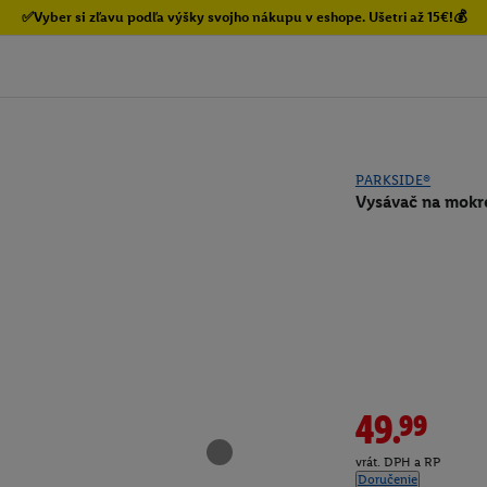
✅Vyber si zľavu podľa výšky svojho nákupu v eshope. Ušetri až 15€!💰
PARKSIDE®
Vysávač na mokr
49.99
vrát. DPH a RP
Doručenie