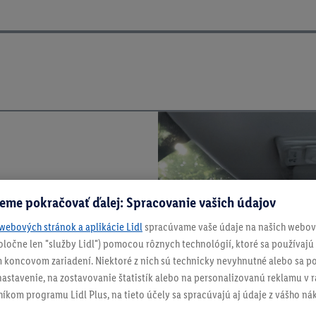
eme pokračovať ďalej: Spracovanie vašich údajov
webových stránok a aplikácie Lidl
spracúvame vaše údaje na našich webový
spoločne len "služby Lidl") pomocou rôznych technológií, ktoré sa používajú
 koncovom zariadení. Niektoré z nich sú technicky nevyhnutné alebo sa po
stavenie, na zostavovanie štatistík alebo na personalizovanú reklamu v rá
níkom programu Lidl Plus, na tieto účely sa spracúvajú aj údaje z vášho n