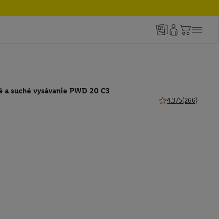
é a suché vysávanie PWD 20 C3
4.3/5
(266)
4.3 z 5 hviezdičiek 