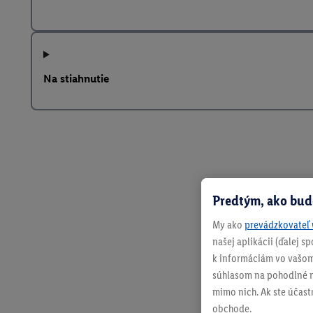
Na stiahnutie
Predtým, ako bud
My ako
prevádzkovateľ 
našej aplikácii (ďalej 
k informáciám vo vašom
súhlasom na pohodlné na
mimo nich. Ak ste účast
obchode.