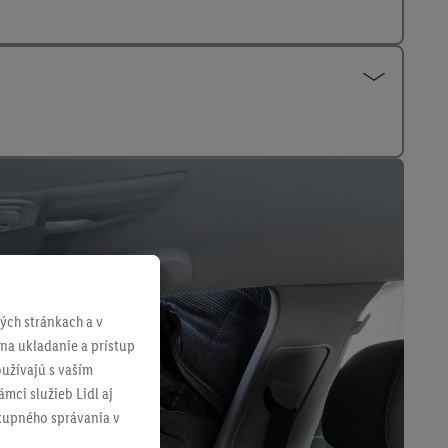
ch stránkach a v
 na ukladanie a prístup
užívajú s vaším
mci služieb Lidl aj
ákupného správania v