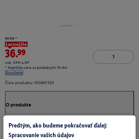
39.99
*
Lacnejšie
36.99
vrát. DPH a RP
* Najnižšia cena za posledných 30 dní
Doručenie
Číslo produktu:
100401335
O produkte
Predtým, ako budeme pokračovať ďalej:
Spracovanie vašich údajov
Na stiahnutie