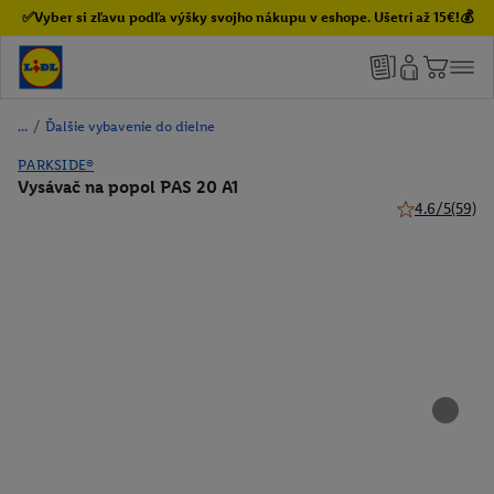
✅Vyber si zľavu podľa výšky svojho nákupu v eshope. Ušetri až 15€!💰
/
Ďalšie vybavenie do dielne
PARKSIDE®
Vysávač na popol PAS 20 A1
4.6/5
(59)
4.6 z 5 hviezd