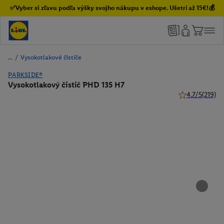
✅Vyber si zľavu podľa výšky svojho nákupu v eshope. Ušetri až 15€!💰
/
Vysokotlakové čističe
PARKSIDE®
Vysokotlakový čistič PHD 135 H7
4.7/5
(219)
4.7 z 5 hviezdi