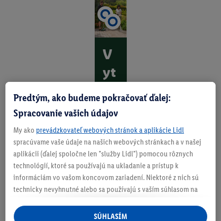
V
yt
vo
Predtým, ako budeme pokračovať ďalej:
rt
Spracovanie vašich údajov
e
My ako
prevádzkovateľ webových stránok a aplikácie Lidl
si
spracúvame vaše údaje na našich webových stránkach a v našej
aplikácii (ďalej spoločne len "služby Lidl") pomocou rôznych
sv
technológií, ktoré sa používajú na ukladanie a prístup k
oj
informáciám vo vašom koncovom zariadení. Niektoré z nich sú
technicky nevyhnutné alebo sa používajú s vaším súhlasom na
ra
pohodlné nastavenie, na zostavovanie štatistík alebo na
j
personalizovanú reklamu v rámci služieb Lidl aj mimo nich. Ak
SÚHLASÍM