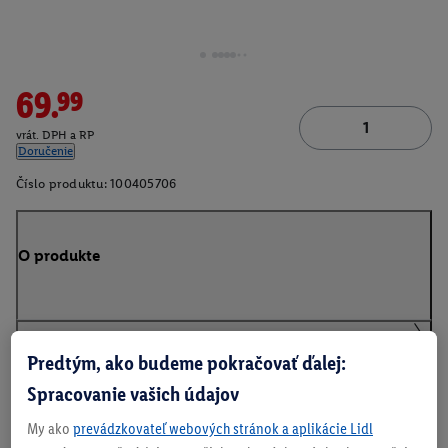
69.99
vrát. DPH a RP
Doručenie
Číslo produktu:
100405706
O produkte
Predtým, ako budeme pokračovať ďalej:
Na stiahnutie
Spracovanie vašich údajov
My ako
prevádzkovateľ webových stránok a aplikácie Lidl