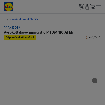
/
Vysokotlakové čističe
PARKSIDE®
Vysokotlakový miničistič PHDM 110 A1 Mini
4.8/5
(51)
Odporúčané zákazníkmi
4.8 z 5 hviezd