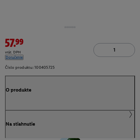
57.99
vrát. DPH
Doručenie
Číslo produktu:
100405725
O produkte
Na stiahnutie