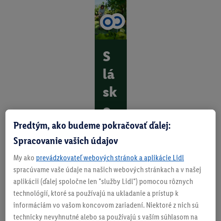
S
lá
sk
o
u
Predtým, ako budeme pokračovať ďalej:
Spracovanie vašich údajov
k
My ako
prevádzkovateľ webových stránok a aplikácie Lidl
va
spracúvame vaše údaje na našich webových stránkach a v našej
še
aplikácii (ďalej spoločne len "služby Lidl") pomocou rôznych
technológií, ktoré sa používajú na ukladanie a prístup k
j
informáciám vo vašom koncovom zariadení. Niektoré z nich sú
zá
technicky nevyhnutné alebo sa používajú s vaším súhlasom na