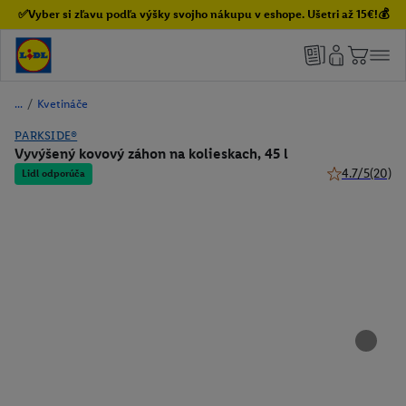
✅Vyber si zľavu podľa výšky svojho nákupu v eshope. Ušetri až 15€!💰
/
Kvetináče
PARKSIDE®
Vyvýšený kovový záhon na kolieskach, 45 l
4.7/5
(20)
Lidl odporúča
4.7 z 5 hviezd