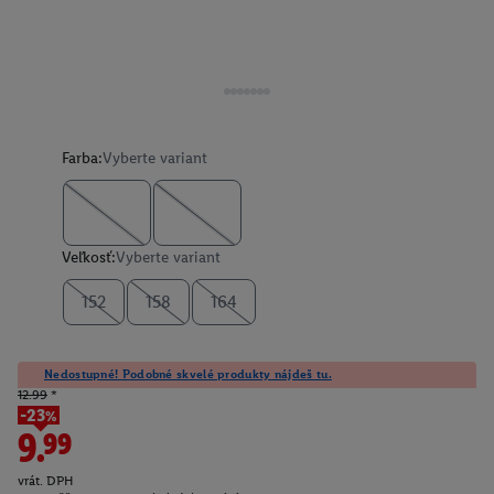
Farba:
Vyberte variant
Veľkosť:
Vyberte variant
152
158
164
Nedostupné! Podobné skvelé produkty nájdeš tu.
12.99
*
-23%
9.99
vrát. DPH