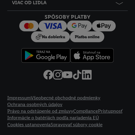
údajov.
VIAC OD LIDLA
Kliknutím na možnosť "
Odmietnuť
" môžete povoliť iba
používanie potrebných technológií. Kliknutím na "
Súhlasím
"
SPÔSOBY PLATBY
vyjadríte súhlas so spracúvaním na všetky vyššie uvedené účely.
Ďalšie informácie vrátane informácií o dobe uchovávania
Na dobierku
Platba online
údajov a Vašom práve kedykoľvek odvolať súhlas s účinnosťou
do budúcnosti nájdete v našich
zásadách ochrany osobných
údajov
.
Imprint nájdete tu.
Právne informácie
Impressum
Všeobecné obchodné podmienky
Ochrana osobných údajov
Právo na odstúpenie od zmluvy
Compliance
Prístupnosť
Informácie o batériách podľa nariadenia EÚ
Cookies ustanovenia
Spravovať súbory cookie