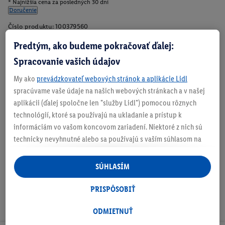
* Najnižšia cena za posledných 30 dní
Doručenie
Číslo produktu:
100379560
Predtým, ako budeme pokračovať ďalej:
Spracovanie vašich údajov
Zistite svoju veľkosť
My ako
prevádzkovateľ webových stránok a aplikácie Lidl
spracúvame vaše údaje na našich webových stránkach a v našej
aplikácii (ďalej spoločne len "služby Lidl") pomocou rôznych
technológií, ktoré sa používajú na ukladanie a prístup k
O produkte
informáciám vo vašom koncovom zariadení. Niektoré z nich sú
technicky nevyhnutné alebo sa používajú s vaším súhlasom na
pohodlné nastavenie, na zostavovanie štatistík alebo na
personalizovanú reklamu v rámci služieb Lidl aj mimo nich. Ak
SÚHLASÍM
ste účastníkom programu Lidl Plus, na tieto účely sa spracúvajú
aj údaje z vášho nákupného správania v obchode.
PRISPÔSOBIŤ
Ak tu udelíte svoj súhlas na účely personalizovanej reklamy a
následne si vytvoríte účet Lidl Plus alebo sa prihlásite do svojho
ODMIETNUŤ
existujúceho účtu Lidl Plus, my a náš partner Criteo S.A. môžeme