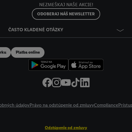
NEZMEŠKAJ NAŠE AKCIE!
ODOBERAJ NÁŠ NEWSLETTER
ČASTO KLADENÉ OTÁZKY
erku
Platba online
obných údajov
Právo na odstúpenie od zmluvy
Compliance
Prístu
Odstúpenie od zmluvy