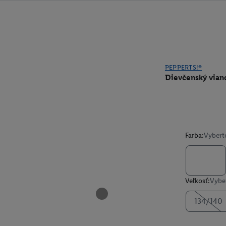
PEPPERTS!®
Dievčenský vian
Farba:
Vybert
Veľkosť:
Vyber
134/140