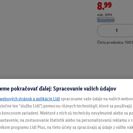
8.99
vrát. DPH
Doručenie
Číslo produktu:
100
eme pokračovať ďalej: Spracovanie vašich údajov
webových stránok a aplikácie Lidl
spracúvame vaše údaje na našich webový
spoločne len "služby Lidl") pomocou rôznych technológií, ktoré sa používajú
 koncovom zariadení. Niektoré z nich sú technicky nevyhnutné alebo sa po
stavenie, na zostavovanie štatistík alebo na personalizovanú reklamu v rá
níkom programu Lidl Plus, na tieto účely sa spracúvajú aj údaje z vášho n