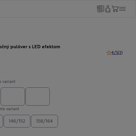
očný pulóver s LED efektom
4/5
(2)
4 z 5 hviezdičie
e variant
te variant
146/152
158/164