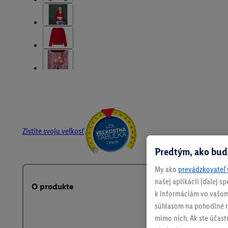
Zistite svoju veľkosť
Predtým, ako bud
My ako
prevádzkovateľ 
našej aplikácii (ďalej 
O produkte
k informáciám vo vašom
súhlasom na pohodlné na
mimo nich. Ak ste účast