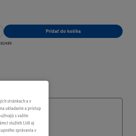
Pridať do košíka
382489
ch stránkach a v
 na ukladanie a prístup
užívajú s vaším
mci služieb Lidl aj
ákupného správania v