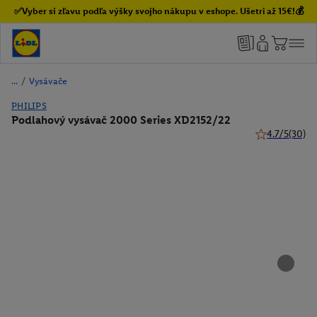
✅Vyber si zľavu podľa výšky svojho nákupu v eshope. Ušetri až 15€!💰
/
Vysávače
PHILIPS
Podlahový vysávač 2000 Series XD2152/22
4.7/5
(30)
4.7 z 5 hviezd