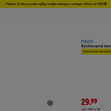
✅Vyber si zľavu podľa výšky svojho nákupu v eshope. Ušetri až 15€!💰
PHILIPS
Rýchlovarná kanv
Odporúčané zákazník
29.99
vrát. DPH a RP