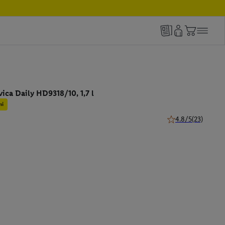
ica Daily HD9318/10, 1,7 l
mi
4.8/5
(23)
4.8 z 5 hviezdičiek