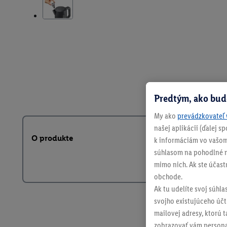
Predtým, ako bud
My ako
prevádzkovateľ 
našej aplikácii (ďalej 
O produkte
k informáciám vo vašom
súhlasom na pohodlné na
mimo nich. Ak ste účast
obchode.
Ak tu udelíte svoj súhla
svojho existujúceho účtu
mailovej adresy, ktorú 
zobrazovať vám personal