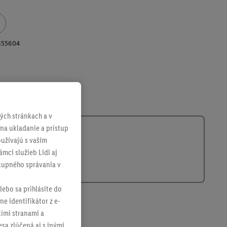
355604
ch stránkach a v
 na ukladanie a prístup
užívajú s vaším
mci služieb Lidl aj
ákupného správania v
lebo sa prihlásite do
ne identifikátor z e-
tími stranami a
sa zlúčená aj s inými