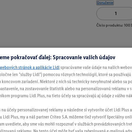
Doručenie
Číslo produktu:
100
eme pokračovať ďalej: Spracovanie vašich údajov
webových stránok a aplikácie Lidl
spracúvame vaše údaje na našich webový
spoločne len "služby Lidl") pomocou rôznych technológií, ktoré sa používajú
 koncovom zariadení. Niektoré z nich sú technicky nevyhnutné alebo sa po
stavenie, na zostavovanie štatistík alebo na personalizovanú reklamu v rá
níkom programu Lidl Plus, na tieto účely sa spracúvajú aj údaje z vášho n
s na účely personalizovanej reklamy a následne si vytvoríte účet Lidl Plus a
 Lidl Plus, my a náš partner Criteo S.A. môžeme tiež vytvoriť špeciálny onli
tam uvediete, aby sme vás mohli rozpoznať v službách prevádzkovaných tre
izovanú reklamu. Na tento účel môže byť vaša zaheslovaná e-mailová adre