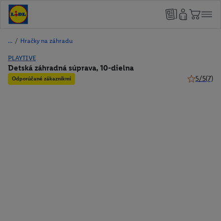
/
Hračky na záhradu
PLAYTIVE
Detská záhradná súprava, 10-dielna
5/5
(7)
Odporúčané zákazníkmi
5 z 5 hviez