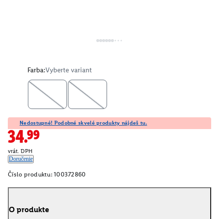
Farba:
Vyberte variant
Nedostupné! Podobné skvelé produkty nájdeš tu.
34.99
vrát. DPH
Doručenie
Číslo produktu:
100372860
O produkte