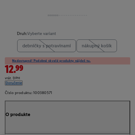
Druh:
Vyberte variant
debničky s potravinami
nákupný košík
Nedostupné! Podobné skvelé produkty nájdeš tu.
12.99
vrát. DPH
Doručenie
Číslo produktu:
100380571
O produkte