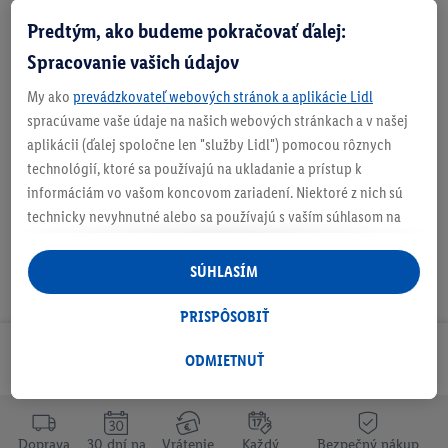
Predtým, ako budeme pokračovať ďalej:
Informácie o batériách podľa nariadenia EÚ o
Spracovanie vašich údajov
batériách
My ako
prevádzkovateľ webových stránok a aplikácie Lidl
spracúvame vaše údaje na našich webových stránkach a v našej
aplikácii (ďalej spoločne len "služby Lidl") pomocou rôznych
Na stiahnutie
technológií, ktoré sa používajú na ukladanie a prístup k
informáciám vo vašom koncovom zariadení. Niektoré z nich sú
technicky nevyhnutné alebo sa používajú s vaším súhlasom na
pohodlné nastavenie, na zostavovanie štatistík alebo na
personalizovanú reklamu v rámci služieb Lidl aj mimo nich. Ak
SÚHLASÍM
ste účastníkom programu Lidl Plus, na tieto účely sa spracúvajú
aj údaje z vášho nákupného správania v obchode.
PRISPÔSOBIŤ
Ak tu udelíte svoj súhlas na účely personalizovanej reklamy a
Odoberaj Newsletter!
následne si vytvoríte účet Lidl Plus alebo sa prihlásite do svojho
ODMIETNUŤ
existujúceho účtu Lidl Plus, my a náš partner Criteo S.A. môžeme
tiež vytvoriť špeciálny online identifikátor z e-mailovej adresy,
ktorú tam uvediete, aby sme vás mohli rozpoznať v službách
Doprava
30 dní na
Vrátenie
Každý
Bezpečný nákup