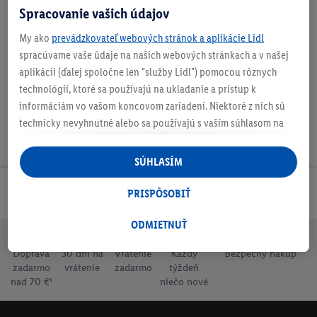
Spracovanie vašich údajov
My ako
prevádzkovateľ webových stránok a aplikácie Lidl
Na stiahnutie
spracúvame vaše údaje na našich webových stránkach a v našej
aplikácii (ďalej spoločne len "služby Lidl") pomocou rôznych
technológií, ktoré sa používajú na ukladanie a prístup k
informáciám vo vašom koncovom zariadení. Niektoré z nich sú
technicky nevyhnutné alebo sa používajú s vaším súhlasom na
pohodlné nastavenie, na zostavovanie štatistík alebo na
personalizovanú reklamu v rámci služieb Lidl aj mimo nich. Ak
SÚHLASÍM
ste účastníkom programu Lidl Plus, na tieto účely sa spracúvajú
aj údaje z vášho nákupného správania v obchode.
Odoberaj Newsletter!
PRISPÔSOBIŤ
Ak tu udelíte svoj súhlas na účely personalizovanej reklamy a
následne si vytvoríte účet Lidl Plus alebo sa prihlásite do svojho
ODMIETNUŤ
existujúceho účtu Lidl Plus, my a náš partner Criteo S.A. môžeme
Doprava
30 dní na
Vrátenie
Každý
Bezpečný nákup
tiež vytvoriť špeciálny online identifikátor z e-mailovej adresy,
zadarmo
vrátenie
zadarmo
týždeň
ktorú tam uvediete, aby sme vás mohli rozpoznať v službách
nad 70 €¹
niečo nové
prevádzkovaných tretími stranami a zobrazovať vám
personalizovanú reklamu. Na tento účel môže byť vaša