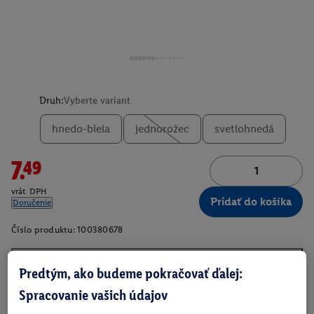
Druh:
Vyberte variant
hnedo-biela
jednorožec
svetlohnedá
7.49
vrát. DPH
Pridať do košíka
Doručenie
Číslo produktu:
100380678
Predtým, ako budeme pokračovať ďalej:
O produkte
Spracovanie vašich údajov