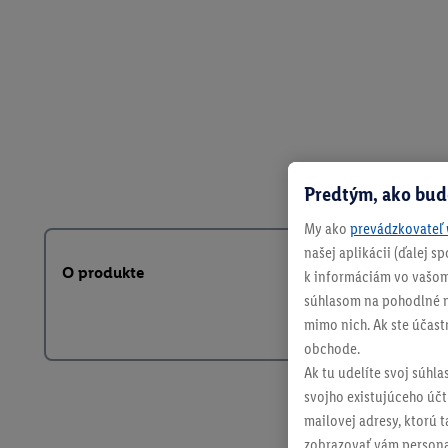
Predtým, ako bud
My ako
prevádzkovateľ 
našej aplikácii (ďalej 
O produkte
k informáciám vo vašom
súhlasom na pohodlné na
mimo nich. Ak ste účast
obchode.
Ak tu udelíte svoj súhla
svojho existujúceho účtu
mailovej adresy, ktorú 
zobrazovať vám personal