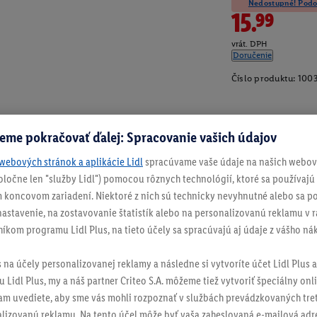
Nedostupné! Podob
15.99
vrát. DPH
Doručenie
Číslo produktu:
100
eme pokračovať ďalej: Spracovanie vašich údajov
webových stránok a aplikácie Lidl
spracúvame vaše údaje na našich webový
spoločne len "služby Lidl") pomocou rôznych technológií, ktoré sa používajú
 koncovom zariadení. Niektoré z nich sú technicky nevyhnutné alebo sa po
stavenie, na zostavovanie štatistík alebo na personalizovanú reklamu v rá
níkom programu Lidl Plus, na tieto účely sa spracúvajú aj údaje z vášho n
s na účely personalizovanej reklamy a následne si vytvoríte účet Lidl Plus a
 Lidl Plus, my a náš partner Criteo S.A. môžeme tiež vytvoriť špeciálny onli
tam uvediete, aby sme vás mohli rozpoznať v službách prevádzkovaných tre
izovanú reklamu. Na tento účel môže byť vaša zaheslovaná e-mailová adre