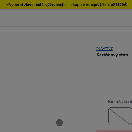
✅Vyber si zľavu podľa výšky svojho nákupu v eshope. Ušetri až 15€!💰
PLAYTIVE
Kartónový stan
Farba:
Vybert