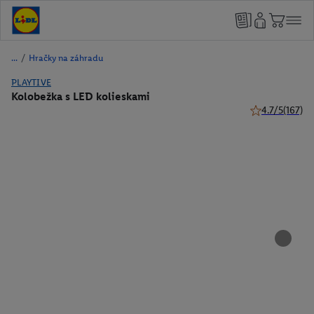
/
Hračky na záhradu
PLAYTIVE
Kolobežka s LED kolieskami
4.7/5
(167)
4.7 z 5 hviezdi