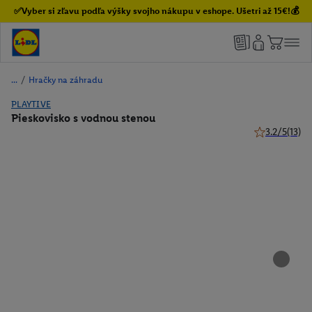
✅Vyber si zľavu podľa výšky svojho nákupu v eshope. Ušetri až 15€!💰
/
Hračky na záhradu
PLAYTIVE
Pieskovisko s vodnou stenou
3.2/5
(13)
3.2 z 5 hviezd