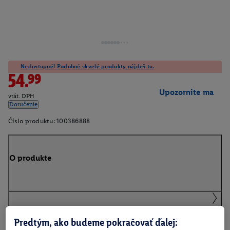
Nedostupné! Podobné skvelé produkty nájdeš tu.
54.99
Upozornite ma
vrát. DPH
Doručenie
Číslo produktu:
100386888
O produkte
Podrobnosti o bezpečnosti produktu
Predtým, ako budeme pokračovať ďalej: