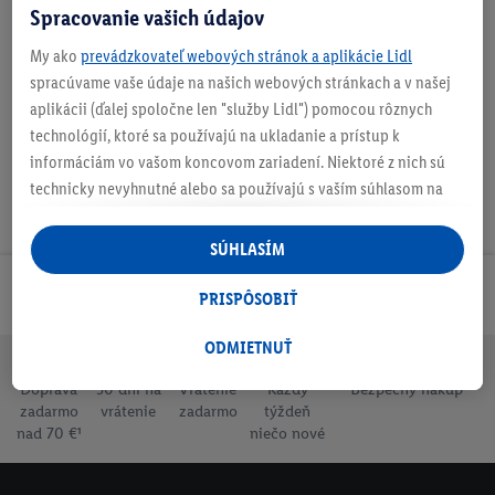
Spracovanie vašich údajov
My ako
prevádzkovateľ webových stránok a aplikácie Lidl
Na stiahnutie
spracúvame vaše údaje na našich webových stránkach a v našej
aplikácii (ďalej spoločne len "služby Lidl") pomocou rôznych
technológií, ktoré sa používajú na ukladanie a prístup k
informáciám vo vašom koncovom zariadení. Niektoré z nich sú
technicky nevyhnutné alebo sa používajú s vaším súhlasom na
pohodlné nastavenie, na zostavovanie štatistík alebo na
personalizovanú reklamu v rámci služieb Lidl aj mimo nich. Ak
SÚHLASÍM
ste účastníkom programu Lidl Plus, na tieto účely sa spracúvajú
aj údaje z vášho nákupného správania v obchode.
Odoberaj Newsletter!
PRISPÔSOBIŤ
Ak tu udelíte svoj súhlas na účely personalizovanej reklamy a
následne si vytvoríte účet Lidl Plus alebo sa prihlásite do svojho
ODMIETNUŤ
existujúceho účtu Lidl Plus, my a náš partner Criteo S.A. môžeme
Doprava
30 dní na
Vrátenie
Každý
Bezpečný nákup
tiež vytvoriť špeciálny online identifikátor z e-mailovej adresy,
zadarmo
vrátenie
zadarmo
týždeň
ktorú tam uvediete, aby sme vás mohli rozpoznať v službách
nad 70 €¹
niečo nové
prevádzkovaných tretími stranami a zobrazovať vám
personalizovanú reklamu. Na tento účel môže byť vaša