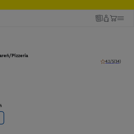
areň/Pizzeria
4.1/5
(34)
4.1 z 5 hviezdičiek
ň