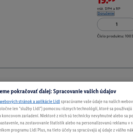
vrát. DPH a RP
Doručenie
Číslo produktu:
100
eme pokračovať ďalej: Spracovanie vašich údajov
webových stránok a aplikácie Lidl
spracúvame vaše údaje na našich webový
spoločne len "služby Lidl") pomocou rôznych technológií, ktoré sa používajú
 koncovom zariadení. Niektoré z nich sú technicky nevyhnutné alebo sa po
stavenie, na zostavovanie štatistík alebo na personalizovanú reklamu v rá
ch
níkom programu Lidl Plus, na tieto účely sa spracúvajú aj údaje z vášho n