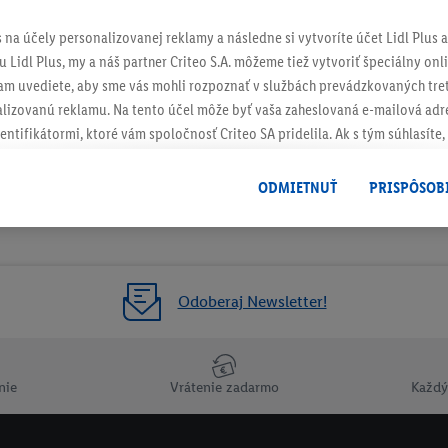
s na účely personalizovanej reklamy a následne si vytvoríte účet Lidl Plus a
 Lidl Plus, my a náš partner Criteo S.A. môžeme tiež vytvoriť špeciálny onli
tam uvediete, aby sme vás mohli rozpoznať v službách prevádzkovaných tre
izovanú reklamu. Na tento účel môže byť vaša zaheslovaná e-mailová adre
entifikátormi, ktoré vám spoločnosť Criteo SA pridelila. Ak s tým súhlasíte, 
klamy na produkty, o ktoré ste prejavili záujem (napr. vložením produktu do
le nie jeho zakúpením), sa môžu zobrazovať aj na rôznych zariadeniach a 
ODMIETNUŤ
PRISPÔSOB
 možno priradiť niekoľko koncových zariadení alebo používanie viacerých 
hovanej e-mailovej adresy a prípadne ďalších identifikátorov/identifikáto
ispozícii.
žete povoliť jednotlivé účely a nájsť ďalšie informácie o podmienkach sp
Odoberaj Newsletter!
Odmietnuť
" môžete povoliť iba používanie potrebných technológií. Kliknut
acúvaním na všetky vyššie uvedené účely. Ďalšie informácie vrátane inform
ašom práve kedykoľvek odvolať súhlas s účinnosťou do budúcnosti nájdet
nie
Vrátenie zadarmo
Každý
ov
.
Imprint nájdete tu.