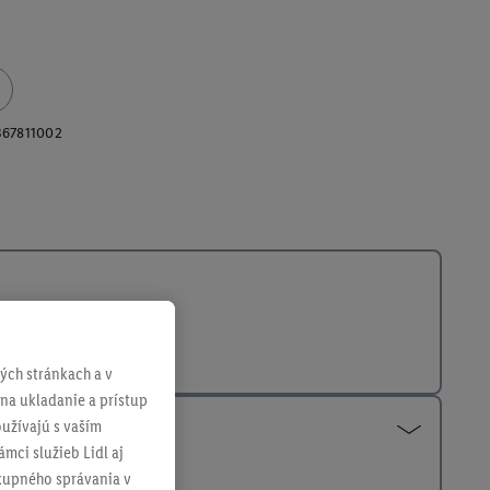
367811002
ch stránkach a v
 na ukladanie a prístup
užívajú s vaším
mci služieb Lidl aj
ákupného správania v