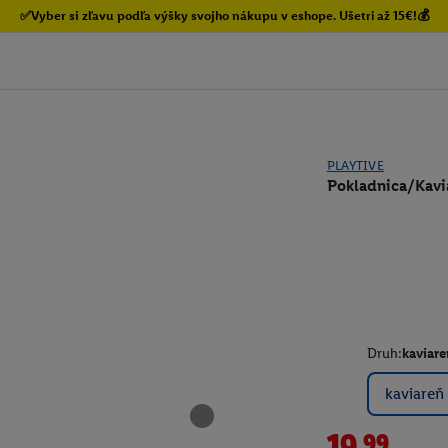
✅Vyber si zľavu podľa výšky svojho nákupu v eshope. Ušetri až 15€!💰
PLAYTIVE
Pokladnica/Kavi
Druh:
kaviare
kaviareň
19.99