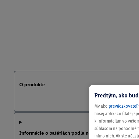
O produkte
Predtým, ako bud
My ako
prevádzkovateľ 
našej aplikácii (ďalej 
k informáciám vo vašom
súhlasom na pohodlné na
Informácie o batériách podľa nariadenia EÚ o batériá
mimo nich. Ak ste účast