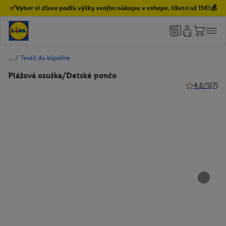
✅Vyber si zľavu podľa výšky svojho nákupu v eshope. Ušetri až 15€!💰
/
Textil do kúpeľne
Plážová osuška/Detské pončo
4.6/5
(7)
4.6 z 5 hviez