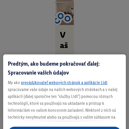
V
aš
a
Predtým, ako budeme pokračovať ďalej:
se
Spracovanie vašich údajov
da
My ako
prevádzkovateľ webových stránok a aplikácie Lidl
čk
spracúvame vaše údaje na našich webových stránkach a v našej
a,
aplikácii (ďalej spoločne len "služby Lidl") pomocou rôznych
technológií, ktoré sa používajú na ukladanie a prístup k
vá
informáciám vo vašom koncovom zariadení. Niektoré z nich sú
š
technicky nevyhnutné alebo sa používajú s vaším súhlasom na
pohodlné nastavenie, na zostavovanie štatistík alebo na
št