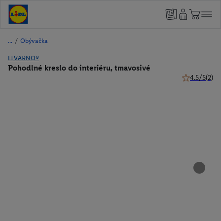
/
Obývačka
LIVARNO®
Pohodlné kreslo do interiéru, tmavosivé
4.5/5
(2)
4.5 z 5 hviez