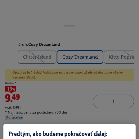
Druh:
Cozy Dreamland
Clitter Island
Cozy Dreamland
Kitty Popsicl
Oplatí sa byť rýchly! Vzhľadom na vysoký dopyt už nie sú dostupné všetky
varianty (Druh).
10.99
*
-13%
9.49
vrát. DPH
* Najnižšia cena za posledných 30 dní
Doručenie
Číslo produktu:
100396551002
Predtým, ako budeme pokračovať ďalej: