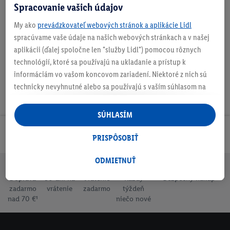
Spracovanie vašich údajov
O produkte
My ako
prevádzkovateľ webových stránok a aplikácie Lidl
spracúvame vaše údaje na našich webových stránkach a v našej
aplikácii (ďalej spoločne len "služby Lidl") pomocou rôznych
technológií, ktoré sa používajú na ukladanie a prístup k
informáciám vo vašom koncovom zariadení. Niektoré z nich sú
technicky nevyhnutné alebo sa používajú s vaším súhlasom na
pohodlné nastavenie, na zostavovanie štatistík alebo na
personalizovanú reklamu v rámci služieb Lidl aj mimo nich. Ak
SÚHLASÍM
ste účastníkom programu Lidl Plus, na tieto účely sa spracúvajú
Odoberaj Newsletter!
aj údaje z vášho nákupného správania v obchode.
PRISPÔSOBIŤ
Ak tu udelíte svoj súhlas na účely personalizovanej reklamy a
následne si vytvoríte účet Lidl Plus alebo sa prihlásite do svojho
ODMIETNUŤ
existujúceho účtu Lidl Plus, my a náš partner Criteo S.A. môžeme
Doprava
30 dní na
Vrátenie
Každý
Bezpečný nákup
tiež vytvoriť špeciálny online identifikátor z e-mailovej adresy,
zadarmo
vrátenie
zadarmo
týždeň
ktorú tam uvediete, aby sme vás mohli rozpoznať v službách
nad 70 €¹
niečo nové
prevádzkovaných tretími stranami a zobrazovať vám
personalizovanú reklamu. Na tento účel môže byť vaša