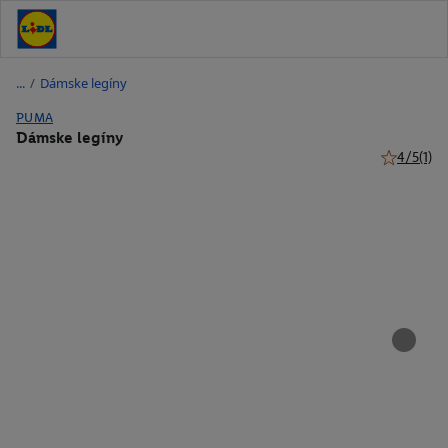
/
Dámske legíny
PUMA
Dámske legíny
4/5
(1)
4 z 5 hviez