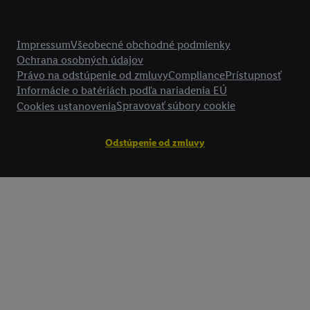
Právne informácie
Impressum
Všeobecné obchodné podmienky
Ochrana osobných údajov
Právo na odstúpenie od zmluvy
Compliance
Prístupnosť
Informácie o batériách podľa nariadenia EÚ
Spravovať súbory cookie
Cookies ustanovenia
Odstúpenie od zmluvy