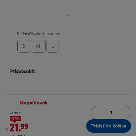
Veľkosť:
Vyberte variant
S
M
L
Prispôsobiť
Megaúlovok
27.95
*
-21%
21.99
Pridať do košíka
od