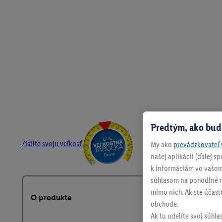
Predtým, ako bud
Zistite svoju veľkosť
My ako
prevádzkovateľ 
našej aplikácii (ďalej 
k informáciám vo vašom
súhlasom na pohodlné na
mimo nich. Ak ste účast
O produkte
obchode.
Ak tu udelíte svoj súhla