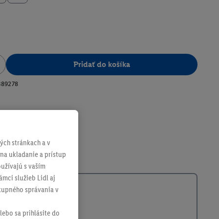
Pridať do košíka
389278
ch stránkach a v
 na ukladanie a prístup
užívajú s vaším
mci služieb Lidl aj
ákupného správania v
lebo sa prihlásite do