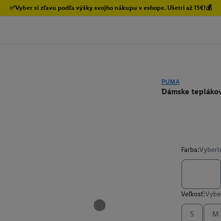
✅Vyber si zľavu podľa výšky svojho nákupu v eshope. Ušetri až 15€!💰
PUMA
Dámske teplákov
Farba:
Vybert
Veľkosť:
Vyber
S
M