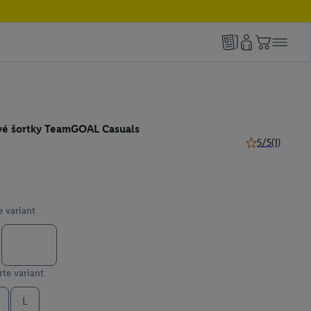
é šortky TeamGOAL Casuals
5/5
(1)
5 z 5 hviezdičie
e variant
te variant
L