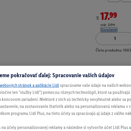
17.99
od
vrát. DPH
Doručenie
Číslo produktu:
100
eme pokračovať ďalej: Spracovanie vašich údajov
webových stránok a aplikácie Lidl
spracúvame vaše údaje na našich webový
spoločne len "služby Lidl") pomocou rôznych technológií, ktoré sa používajú
 koncovom zariadení. Niektoré z nich sú technicky nevyhnutné alebo sa po
stavenie, na zostavovanie štatistík alebo na personalizovanú reklamu v rá
níkom programu Lidl Plus, na tieto účely sa spracúvajú aj údaje z vášho n
s na účely personalizovanej reklamy a následne si vytvoríte účet Lidl Plus a