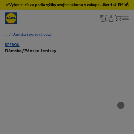
✅Vyber si zľavu podľa výšky svojho nákupu v eshope. Ušetri až 15€!💰
/
Dámska športová obuv
REEBOK
Dámske/Pánske tenisky