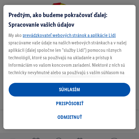
Predtým, ako budeme pokračovať ďalej:
Zistite svoju veľkosť
Spracovanie vašich údajov
My ako
prevádzkovateľ webových stránok a aplikácie Lidl
spracúvame vaše údaje na našich webových stránkach a v našej
aplikácii (ďalej spoločne len "služby Lidl") pomocou rôznych
O produkte
technológií, ktoré sa používajú na ukladanie a prístup k
informáciám vo vašom koncovom zariadení. Niektoré z nich sú
technicky nevyhnutné alebo sa používajú s vaším súhlasom na
pohodlné nastavenie, na zostavovanie štatistík alebo na
personalizovanú reklamu v rámci služieb Lidl aj mimo nich. Ak
SÚHLASÍM
ste účastníkom programu Lidl Plus, na tieto účely sa spracúvajú
aj údaje z vášho nákupného správania v obchode.
PRISPÔSOBIŤ
Ak tu udelíte svoj súhlas na účely personalizovanej reklamy a
následne si vytvoríte účet Lidl Plus alebo sa prihlásite do svojho
ODMIETNUŤ
Odoberaj Newsletter!
existujúceho účtu Lidl Plus, my a náš partner Criteo S.A. môžeme
tiež vytvoriť špeciálny online identifikátor z e-mailovej adresy,