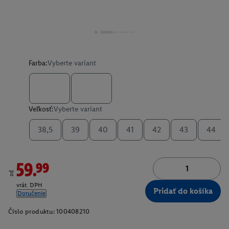
Farba:
Vyberte variant
Veľkosť:
Vyberte variant
38,5
39
40
41
42
43
44
59.99
od
vrát. DPH
Pridať do košíka
Doručenie
Číslo produktu:
100408210