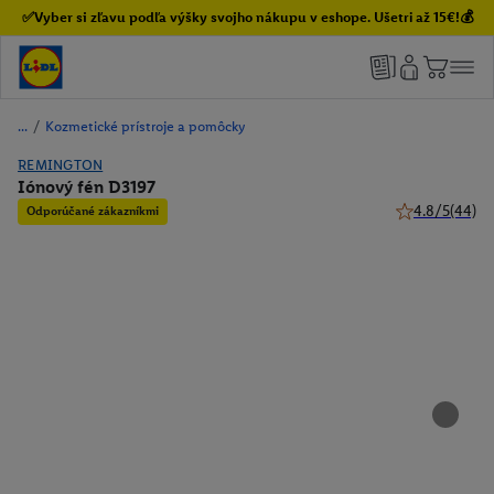
✅Vyber si zľavu podľa výšky svojho nákupu v eshope. Ušetri až 15€!💰
/
Kozmetické prístroje a pomôcky
REMINGTON
Iónový fén D3197
4.8/5
(44)
Odporúčané zákazníkmi
4.8 z 5 hviezdi