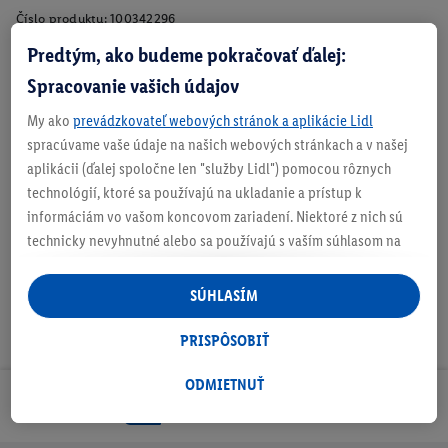
Číslo produktu:
100342296
Predtým, ako budeme pokračovať ďalej:
Spracovanie vašich údajov
O produkte
My ako
prevádzkovateľ webových stránok a aplikácie Lidl
spracúvame vaše údaje na našich webových stránkach a v našej
Upevnenie pomocou prísaviek
aplikácii (ďalej spoločne len "služby Lidl") pomocou rôznych
Rôzne farebné varianty
technológií, ktoré sa používajú na ukladanie a prístup k
informáciám vo vašom koncovom zariadení. Niektoré z nich sú
technicky nevyhnutné alebo sa používajú s vaším súhlasom na
pohodlné nastavenie, na zostavovanie štatistík alebo na
personalizovanú reklamu v rámci služieb Lidl aj mimo nich. Ak
SÚHLASÍM
ste účastníkom programu Lidl Plus, na tieto účely sa spracúvajú
aj údaje z vášho nákupného správania v obchode.
PRISPÔSOBIŤ
Ak tu udelíte svoj súhlas na účely personalizovanej reklamy a
následne si vytvoríte účet Lidl Plus alebo sa prihlásite do svojho
ODMIETNUŤ
Odoberaj Newsletter!
existujúceho účtu Lidl Plus, my a náš partner Criteo S.A. môžeme
tiež vytvoriť špeciálny online identifikátor z e-mailovej adresy,