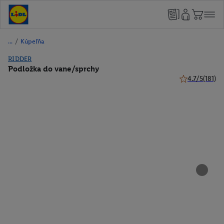
/
Kúpeľňa
RIDDER
Podložka do vane/sprchy
4.7/5
(181)
4.7 z 5 hviezdi