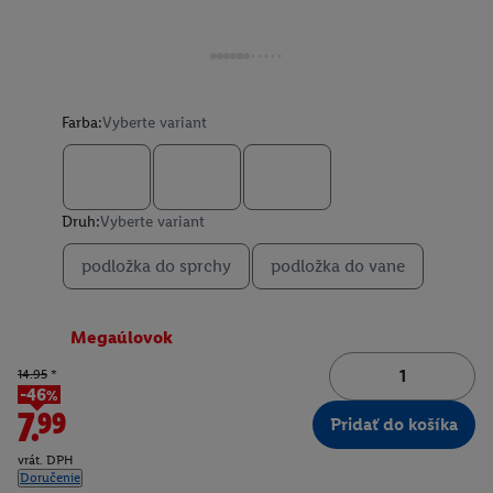
Farba:
Vyberte variant
Druh:
Vyberte variant
podložka do sprchy
podložka do vane
Megaúlovok
14.95
*
-46%
7.99
Pridať do košíka
vrát. DPH
Doručenie