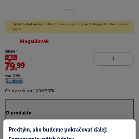
Oplatí sa byť rýchly!
Vzhľadom na vysoký dopyt je dostupných už len niekoľko
kusov.
Megaúlovok
125.90
*
-36%
79.99
vrát. DPH
Doručenie
Číslo produktu:
100397078
O produkte
Predtým, ako budeme pokračovať ďalej:
Spracovanie vašich údajov