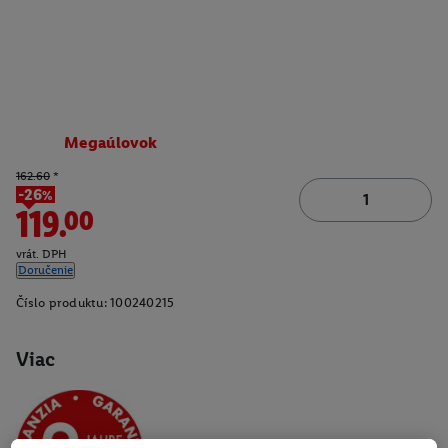
Megaúlovok
162.60
*
-26%
119.00
vrát. DPH
Doručenie
Číslo produktu:
100240215
Viac