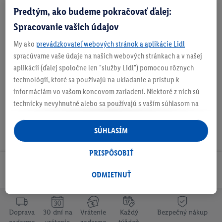
Predtým, ako budeme pokračovať ďalej:
Spracovanie vašich údajov
My ako
prevádzkovateľ webových stránok a aplikácie Lidl
spracúvame vaše údaje na našich webových stránkach a v našej
O produkte
aplikácii (ďalej spoločne len "služby Lidl") pomocou rôznych
technológií, ktoré sa používajú na ukladanie a prístup k
informáciám vo vašom koncovom zariadení. Niektoré z nich sú
technicky nevyhnutné alebo sa používajú s vaším súhlasom na
pohodlné nastavenie, na zostavovanie štatistík alebo na
personalizovanú reklamu v rámci služieb Lidl aj mimo nich. Ak
SÚHLASÍM
ste účastníkom programu Lidl Plus, na tieto účely sa spracúvajú
aj údaje z vášho nákupného správania v obchode.
PRISPÔSOBIŤ
Ak tu udelíte svoj súhlas na účely personalizovanej reklamy a
Odoberaj Newsletter!
následne si vytvoríte účet Lidl Plus alebo sa prihlásite do svojho
ODMIETNUŤ
existujúceho účtu Lidl Plus, my a náš partner Criteo S.A. môžeme
tiež vytvoriť špeciálny online identifikátor z e-mailovej adresy,
ktorú tam uvediete, aby sme vás mohli rozpoznať v službách
Doprava
30 dní na
Vrátenie
Každý
Bezpečný nákup