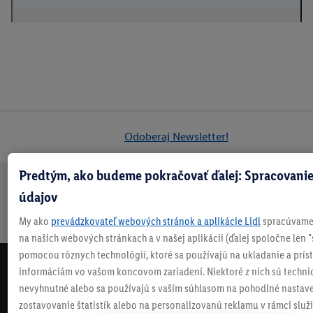
Odoberaj Newsletter!
Predtým, ako budeme pokračovať ďalej: Spracovanie
údajov
Doprava
30 dní na
Vrátenie
Každý
Bezpečný nákup
zadarmo
vrátenie
zadarmo
týždeň
My ako
prevádzkovateľ webových stránok a aplikácie Lidl
spracúvame 
nad 70 €¹
niečo nové
na našich webových stránkach a v našej aplikácii (ďalej spoločne len "
pomocou rôznych technológií, ktoré sa používajú na ukladanie a prís
informáciám vo vašom koncovom zariadení. Niektoré z nich sú techni
NEWSLETTER
nevyhnutné alebo sa používajú s vaším súhlasom na pohodlné nastave
NEZMEŠKAJ NAŠE AKCIE!
zostavovanie štatistík alebo na personalizovanú reklamu v rámci služi
ODOBERAJ NÁŠ NEWSLETTER