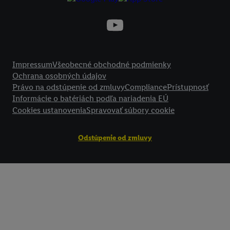
technológií. Kliknutím na "
Súhlasím
" vyjadríte súhlas so spracúvaním
vyššie uvedené účely. Ďalšie informácie vrátane informácií o dobe u
údajov a Vašom práve kedykoľvek odvolať súhlas s účinnosťou do bu
nájdete v našich
zásadách ochrany osobných údajov
.
Imprint nájdete 
Právne informácie
Impressum
Všeobecné obchodné podmienky
Ochrana osobných údajov
Právo na odstúpenie od zmluvy
Compliance
Prístupnosť
Informácie o batériách podľa nariadenia EÚ
Cookies ustanovenia
Spravovať súbory cookie
Odstúpenie od zmluvy