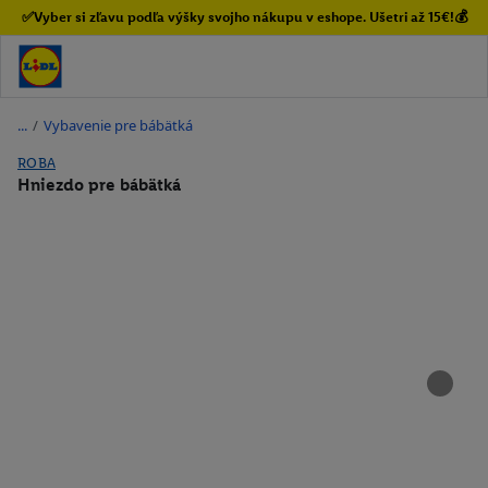
✅Vyber si zľavu podľa výšky svojho nákupu v eshope. Ušetri až 15€!💰
/
Vybavenie pre bábätká
ROBA
Hniezdo pre bábätká