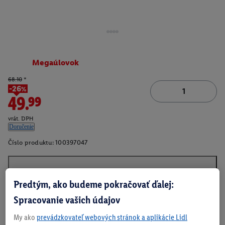
Megaúlovok
68.10
*
-26%
49.99
vrát. DPH
Doručenie
Číslo produktu:
100397047
O produkte
Predtým, ako budeme pokračovať ďalej:
Spracovanie vašich údajov
My ako
prevádzkovateľ webových stránok a aplikácie Lidl