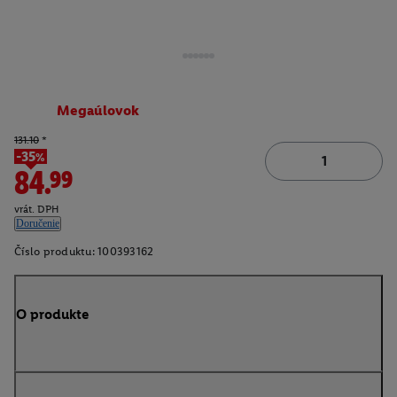
Megaúlovok
131.10
*
-35%
84.99
vrát. DPH
Doručenie
Číslo produktu:
100393162
O produkte