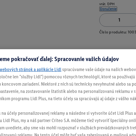
vrát. DPH
Doručenie
Číslo produktu:
100
eme pokračovať ďalej: Spracovanie vašich údajov
webových stránok a aplikácie Lidl
spracúvame vaše údaje na našich webový
spoločne len "služby Lidl") pomocou rôznych technológií, ktoré sa používajú
 koncovom zariadení. Niektoré z nich sú technicky nevyhnutné alebo sa po
stavenie, na zostavovanie štatistík alebo na personalizovanú reklamu v rá
níkom programu Lidl Plus, na tieto účely sa spracúvajú aj údaje z vášho n
s na účely personalizovanej reklamy a následne si vytvoríte účet Lidl Plus a
 Lidl Plus, my a náš partner Criteo S.A. môžeme tiež vytvoriť špeciálny onli
tam uvediete, aby sme vás mohli rozpoznať v službách prevádzkovaných tre
izovanú reklamu. Na tento účel môže byť vaša zaheslovaná e-mailová adre