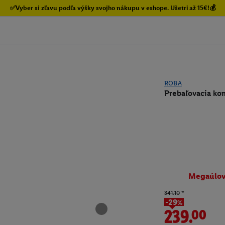
✅Vyber si zľavu podľa výšky svojho nákupu v eshope. Ušetri až 15€!💰
ROBA
Prebaľovacia ko
Megaúlo
341.10
*
-29%
239.00