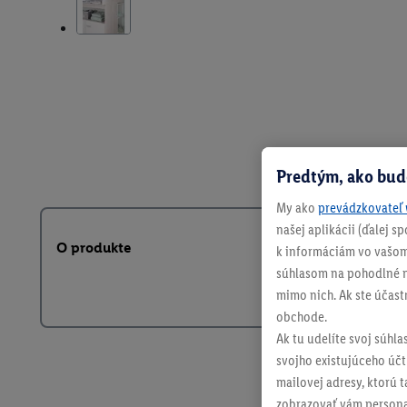
Predtým, ako bud
My ako
prevádzkovateľ 
našej aplikácii (ďalej 
O produkte
k informáciám vo vašom
súhlasom na pohodlné na
mimo nich. Ak ste účast
obchode.
Ak tu udelíte svoj súhla
svojho existujúceho účtu
mailovej adresy, ktorú 
zobrazovať vám personal