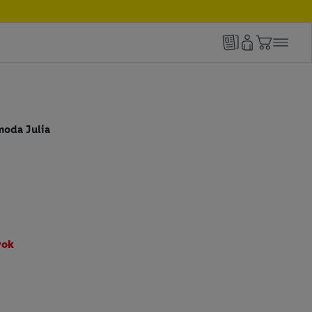
moda Julia
vok