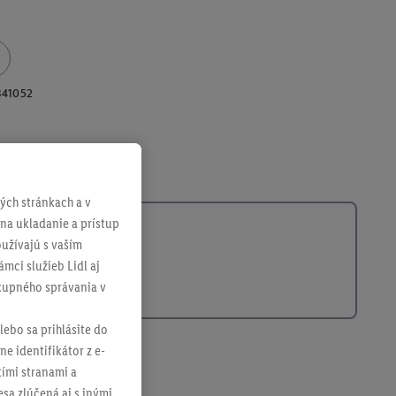
341052
ch stránkach a v
 na ukladanie a prístup
užívajú s vaším
mci služieb Lidl aj
ákupného správania v
lebo sa prihlásite do
ne identifikátor z e-
tími stranami a
sa zlúčená aj s inými