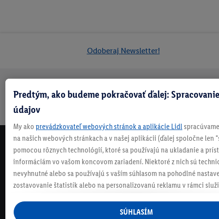
Odoberaj Newsletter!
Predtým, ako budeme pokračovať ďalej: Spracovanie
Doprava
30 dní na
Vrátenie
Každý
Bezpečný nákup
zadarmo
vrátenie
zadarmo
týždeň
údajov
nad 70 €¹
niečo nové
My ako
prevádzkovateľ webových stránok a aplikácie Lidl
spracúvame 
na našich webových stránkach a v našej aplikácii (ďalej spoločne len "
NEWSLETTER
pomocou rôznych technológií, ktoré sa používajú na ukladanie a prís
NEZMEŠKAJ NAŠE AKCIE!
informáciám vo vašom koncovom zariadení. Niektoré z nich sú techni
nevyhnutné alebo sa používajú s vaším súhlasom na pohodlné nastave
ODOBERAJ NÁŠ NEWSLETTER
zostavovanie štatistík alebo na personalizovanú reklamu v rámci služi
mimo nich. Ak ste účastníkom programu Lidl Plus, na tieto účely sa sp
KONTAKTUJ NÁS
údaje z vášho nákupného správania v obchode.
SÚHLASÍM