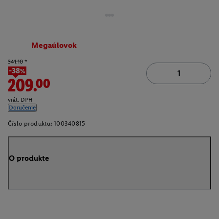
Megaúlovok
341.10
*
-38%
209.00
vrát. DPH
Doručenie
Číslo produktu:
100340815
O produkte