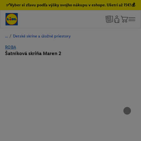
✅Vyber si zľavu podľa výšky svojho nákupu v eshope. Ušetri až 15€!💰
/
Detské skrine a úložné priestory
ROBA
Šatníková skriňa Maren 2