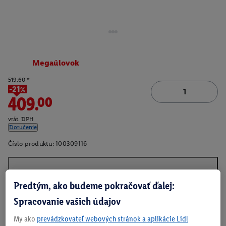
Megaúlovok
519.60
*
-21%
409.00
vrát. DPH
Doručenie
Číslo produktu:
100309116
O produkte
Predtým, ako budeme pokračovať ďalej:
Spracovanie vašich údajov
My ako
prevádzkovateľ webových stránok a aplikácie Lidl