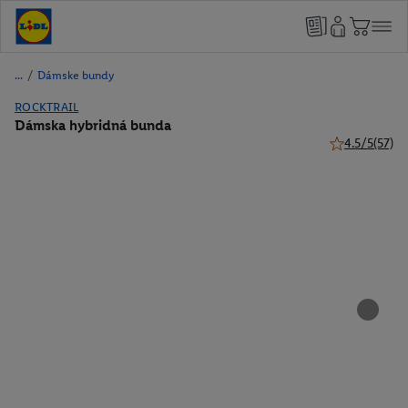
/
Dámske bundy
ROCKTRAIL
Dámska hybridná bunda
4.5/5
(57)
4.5 z 5 hviezd