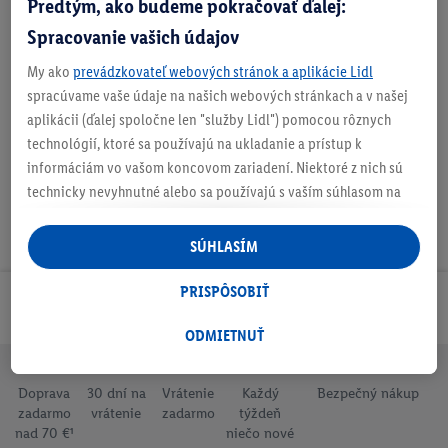
Predtým, ako budeme pokračovať ďalej:
Zistite svoju veľkosť
Spracovanie vašich údajov
My ako
prevádzkovateľ webových stránok a aplikácie Lidl
O produkte
spracúvame vaše údaje na našich webových stránkach a v našej
aplikácii (ďalej spoločne len "služby Lidl") pomocou rôznych
technológií, ktoré sa používajú na ukladanie a prístup k
informáciám vo vašom koncovom zariadení. Niektoré z nich sú
technicky nevyhnutné alebo sa používajú s vaším súhlasom na
pohodlné nastavenie, na zostavovanie štatistík alebo na
personalizovanú reklamu v rámci služieb Lidl aj mimo nich. Ak
SÚHLASÍM
ste účastníkom programu Lidl Plus, na tieto účely sa spracúvajú
aj údaje z vášho nákupného správania v obchode.
PRISPÔSOBIŤ
Odoberaj Newsletter!
Ak tu udelíte svoj súhlas na účely personalizovanej reklamy a
následne si vytvoríte účet Lidl Plus alebo sa prihlásite do svojho
ODMIETNUŤ
existujúceho účtu Lidl Plus, my a náš partner Criteo S.A. môžeme
tiež vytvoriť špeciálny online identifikátor z e-mailovej adresy,
Doprava
30 dní na
Vrátenie
Každý
Bezpečný nákup
ktorú tam uvediete, aby sme vás mohli rozpoznať v službách
zadarmo
vrátenie
zadarmo
týždeň
prevádzkovaných tretími stranami a zobrazovať vám
nad 70 €¹
niečo nové