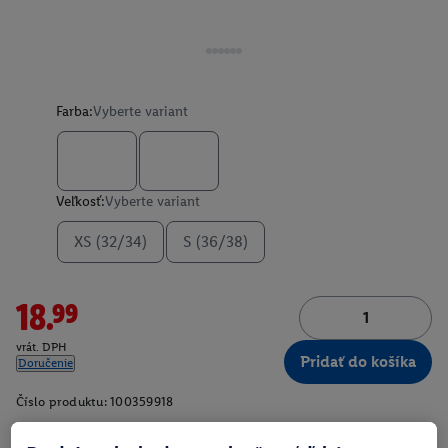
Farba:
Vyberte variant
Veľkosť:
Vyberte variant
XS (32/34)
S (36/38)
18.99
vrát. DPH
Pridať do košíka
Doručenie
Číslo produktu:
100359918