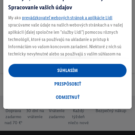
Spracovanie vašich údajov
O produkte
My ako
prevádzkovateľ webových stránok a aplikácie Lidl
spracúvame vaše údaje na našich webových stránkach a v našej
aplikácii (ďalej spoločne len "služby Lidl") pomocou rôznych
technológií, ktoré sa používajú na ukladanie a prístup k
informáciám vo vašom koncovom zariadení. Niektoré z nich sú
technicky nevyhnutné alebo sa používajú s vaším súhlasom na
pohodlné nastavenie, na zostavovanie štatistík alebo na
personalizovanú reklamu v rámci služieb Lidl aj mimo nich. Ak
SÚHLASÍM
ste účastníkom programu Lidl Plus, na tieto účely sa spracúvajú
aj údaje z vášho nákupného správania v obchode.
PRISPÔSOBIŤ
Odoberaj Newsletter!
Ak tu udelíte svoj súhlas na účely personalizovanej reklamy a
následne si vytvoríte účet Lidl Plus alebo sa prihlásite do svojho
ODMIETNUŤ
existujúceho účtu Lidl Plus, my a náš partner Criteo S.A. môžeme
Doprava
30 dní na
Vrátenie
Každý
Bezpečný nákup
tiež vytvoriť špeciálny online identifikátor z e-mailovej adresy,
zadarmo
vrátenie
zadarmo
týždeň
ktorú tam uvediete, aby sme vás mohli rozpoznať v službách
nad 70 €¹
niečo nové
prevádzkovaných tretími stranami a zobrazovať vám
personalizovanú reklamu. Na tento účel môže byť vaša