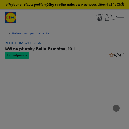
✅Vyber si zľavu podľa výšky svojho nákupu v eshope. Ušetri až 15€!💰
/
Vybavenie pre bábätká
ROTHO BABYDESIGN
Kôš na plienky Bella Bambina, 10 l
4/5
(5)
Lidl odporúča
4 z 5 hviez