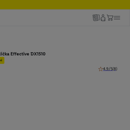
ička Effective DX1510
mi
4.9/5
(8)
4.9 z 5 hviezdičie