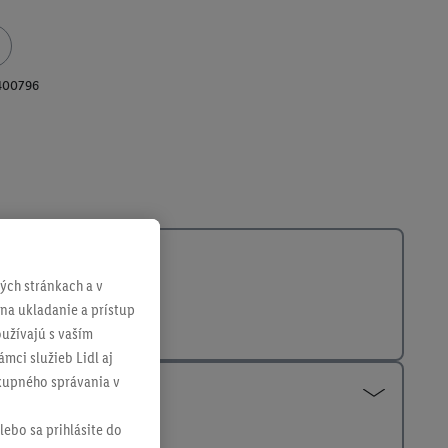
400796
ch stránkach a v
 na ukladanie a prístup
užívajú s vaším
mci služieb Lidl aj
ákupného správania v
lebo sa prihlásite do