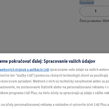
Doručenie
Číslo produktu:
100
eme pokračovať ďalej: Spracovanie vašich údajov
webových stránok a aplikácie Lidl
spracúvame vaše údaje na našich webový
spoločne len "služby Lidl") pomocou rôznych technológií, ktoré sa používajú
 koncovom zariadení. Niektoré z nich sú technicky nevyhnutné alebo sa po
stavenie, na zostavovanie štatistík alebo na personalizovanú reklamu v rá
níkom programu Lidl Plus, na tieto účely sa spracúvajú aj údaje z vášho n
s na účely personalizovanej reklamy a následne si vytvoríte účet Lidl Plus a