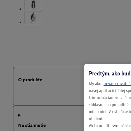
Predtým, ako bud
O produkte
My ako
prevádzkovateľ 
našej aplikácii (ďalej 
k informáciám vo vašom
súhlasom na pohodlné na
mimo nich. Ak ste účast
obchode.
Na stiahnutie
Ak tu udelíte svoj súhla