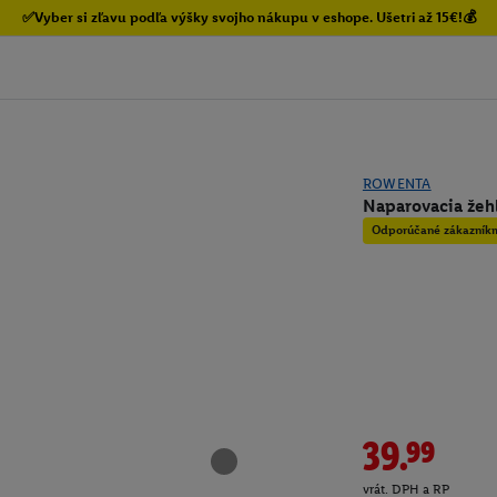
✅Vyber si zľavu podľa výšky svojho nákupu v eshope. Ušetri až 15€!💰
ROWENTA
Naparovacia žehl
Odporúčané zákazník
39.99
vrát. DPH a RP