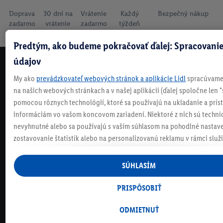
Doprava
30 dní na
Vrátenie
Každý
Bezpečný nákup
zadarmo
vrátenie
zadarmo
týždeň
nad 70 €¹
niečo nové
Predtým, ako budeme pokračovať ďalej: Spracovanie
údajov
NEWSLETTER
My ako
prevádzkovateľ webových stránok a aplikácie Lidl
spracúvame 
NEZMEŠKAJ NAŠE AKCIE!
na našich webových stránkach a v našej aplikácii (ďalej spoločne len "
ODOBERAJ NÁŠ NEWSLETTER
pomocou rôznych technológií, ktoré sa používajú na ukladanie a prís
informáciám vo vašom koncovom zariadení. Niektoré z nich sú techni
KONTAKTUJ NÁS
nevyhnutné alebo sa používajú s vaším súhlasom na pohodlné nastave
zostavovanie štatistík alebo na personalizovanú reklamu v rámci služi
mimo nich. Ak ste účastníkom programu Lidl Plus, na tieto účely sa sp
ČASTO KLADENÉ OTÁZKY
údaje z vášho nákupného správania v obchode.
SÚHLASÍM
Ak tu udelíte svoj súhlas na účely personalizovanej reklamy a následne
VIAC OD LIDLA
vytvoríte účet Lidl Plus alebo sa prihlásite do svojho existujúceho účtu
PRISPÔSOBIŤ
my a náš partner Criteo S.A. môžeme tiež vytvoriť špeciálny online iden
SPÔSOBY PLATBY
e-mailovej adresy, ktorú tam uvediete, aby sme vás mohli rozpoznať v
ODMIETNUŤ
prevádzkovaných tretími stranami a zobrazovať vám personalizovanú