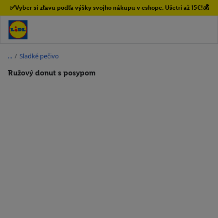
✅Vyber si zľavu podľa výšky svojho nákupu v eshope. Ušetri až 15€!💰
/
Sladké pečivo
Ružový donut s posypom