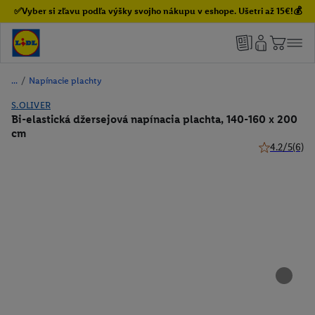
✅Vyber si zľavu podľa výšky svojho nákupu v eshope. Ušetri až 15€!💰
/
Napínacie plachty
S.OLIVER
Bi-elastická džersejová napínacia plachta, 140-160 x 200
cm
4.2/5
(6)
4.2 z 5 hviez