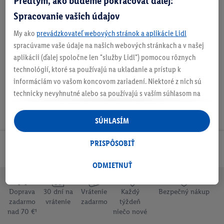
Predtým, ako budeme pokračovať ďalej:
Spracovanie vašich údajov
My ako
prevádzkovateľ webových stránok a aplikácie Lidl
O produkte
spracúvame vaše údaje na našich webových stránkach a v našej
aplikácii (ďalej spoločne len "služby Lidl") pomocou rôznych
technológií, ktoré sa používajú na ukladanie a prístup k
informáciám vo vašom koncovom zariadení. Niektoré z nich sú
technicky nevyhnutné alebo sa používajú s vaším súhlasom na
pohodlné nastavenie, na zostavovanie štatistík alebo na
personalizovanú reklamu v rámci služieb Lidl aj mimo nich. Ak
SÚHLASÍM
ste účastníkom programu Lidl Plus, na tieto účely sa spracúvajú
aj údaje z vášho nákupného správania v obchode.
PRISPÔSOBIŤ
Odoberaj Newsletter!
Ak tu udelíte svoj súhlas na účely personalizovanej reklamy a
následne si vytvoríte účet Lidl Plus alebo sa prihlásite do svojho
ODMIETNUŤ
existujúceho účtu Lidl Plus, my a náš partner Criteo S.A. môžeme
tiež vytvoriť špeciálny online identifikátor z e-mailovej adresy,
Doprava
30 dní na
Vrátenie
Každý
Bezpečný nákup
ktorú tam uvediete, aby sme vás mohli rozpoznať v službách
zadarmo
vrátenie
zadarmo
týždeň
nad 70 €¹
niečo nové
prevádzkovaných tretími stranami a zobrazovať vám