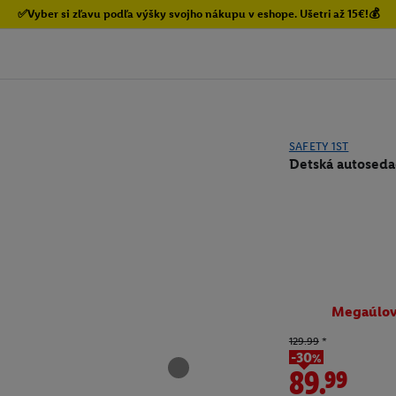
✅Vyber si zľavu podľa výšky svojho nákupu v eshope. Ušetri až 15€!💰
SAFETY 1ST
Detská autoseda
Megaúlo
129.99
*
-30%
89.99