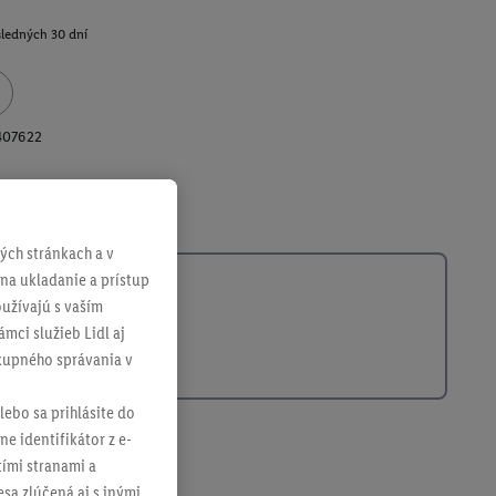
sledných 30 dní
407622
ch stránkach a v
 na ukladanie a prístup
užívajú s vaším
mci služieb Lidl aj
ákupného správania v
lebo sa prihlásite do
ne identifikátor z e-
tími stranami a
sa zlúčená aj s inými