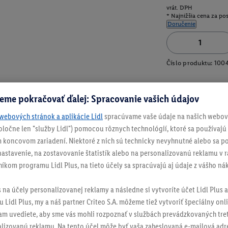
vrát. DPH
* Najnižšia cena za po
Doručenie
Číslo produktu:
100
eme pokračovať ďalej: Spracovanie vašich údajov
webových stránok a aplikácie Lidl
spracúvame vaše údaje na našich webový
spoločne len "služby Lidl") pomocou rôznych technológií, ktoré sa používajú
 koncovom zariadení. Niektoré z nich sú technicky nevyhnutné alebo sa po
stavenie, na zostavovanie štatistík alebo na personalizovanú reklamu v rá
níkom programu Lidl Plus, na tieto účely sa spracúvajú aj údaje z vášho n
s na účely personalizovanej reklamy a následne si vytvoríte účet Lidl Plus a
 Lidl Plus, my a náš partner Criteo S.A. môžeme tiež vytvoriť špeciálny onli
tam uvediete, aby sme vás mohli rozpoznať v službách prevádzkovaných tre
izovanú reklamu. Na tento účel môže byť vaša zaheslovaná e-mailová adre