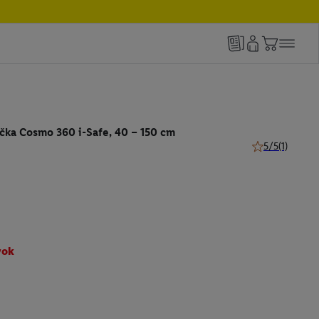
čka Cosmo 360 i-Safe, 40 – 150 cm
5/5
(1)
5 z 5 hviezdičie
vok