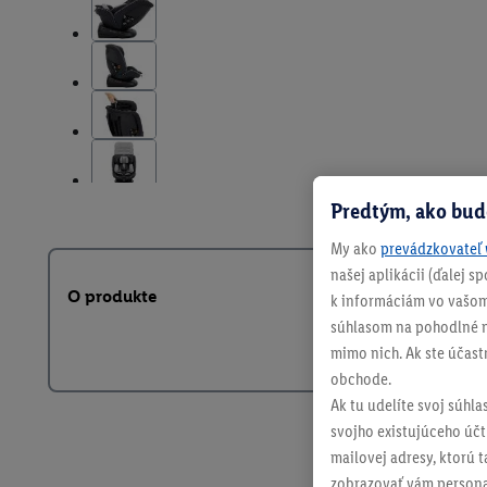
Predtým, ako bud
My ako
prevádzkovateľ 
našej aplikácii (ďalej 
O produkte
k informáciám vo vašom
súhlasom na pohodlné na
mimo nich. Ak ste účast
obchode.
Ak tu udelíte svoj súhla
svojho existujúceho účtu
mailovej adresy, ktorú 
zobrazovať vám personal